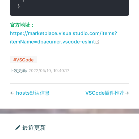
}
官方地址：
https://marketplace.visualstudio.com/items?
(opens new wi
itemName=dbaeumer.vscode-eslint
#VSCode
上次更新:
2022/05/10, 10:40:17
←
hosts默认信息
VSCode插件推荐
→
最近更新