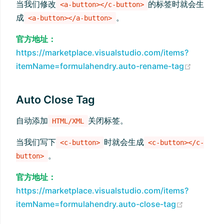
当我们修改
的标签时就会生
<a-button></c-button>
成
。
<a-button></a-button>
官方地址：
https://marketplace.visualstudio.com/items?
(opens
itemName=formulahendry.auto-rename-tag
Auto Close Tag
自动添加
关闭标签。
HTML/XML
当我们写下
时就会生成
<c-button>
<c-button></c-
。
button>
官方地址：
https://marketplace.visualstudio.com/items?
(opens n
itemName=formulahendry.auto-close-tag