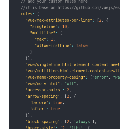
// add your custom rules here
//it is base on https://github.com/vuejs/eslint
rules
:
{
"vue/max-attributes-per-line"
:
[
2
,
{
"singleline"
:
10
,
"multiline"
:
{
"max"
:
1
,
"allowFirstLine"
:
false
}
}
]
,
"vue/singleline-html-element-content-newline"
"vue/multiline-html-element-content-newline"
:
"vue/name-property-casing"
:
[
"error"
,
"Pascal
"vue/no-v-html"
:
"off"
,
'accessor-pairs'
:
2
,
'arrow-spacing'
:
[
2
,
{
'before'
:
true
,
'after'
:
true
}
]
,
'block-spacing'
:
[
2
,
'always'
]
,
'brace-style'
:
[
2
,
'1tbs'
,
{