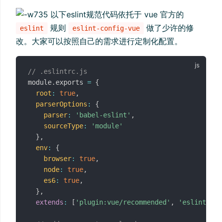
以下eslint规范代码依托于 vue 官方的
规则
做了少许的修
eslint
eslint-config-vue
改。大家可以按照自己的需求进行定制化配置。
// .eslintrc.js
module
.
exports 
=
{
root
:
true
,
parserOptions
:
{
parser
:
'babel-eslint'
,
sourceType
:
'module'
}
,
env
:
{
browser
:
true
,
node
:
true
,
es6
:
true
,
}
,
extends
:
[
'plugin:vue/recommended'
,
'eslint:rec