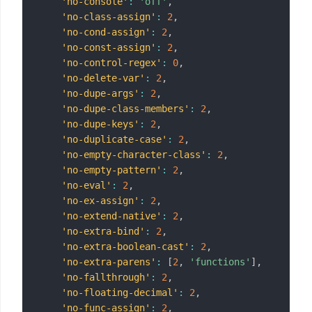
'no-console'
:
'off'
,
'no-class-assign'
:
2
,
'no-cond-assign'
:
2
,
'no-const-assign'
:
2
,
'no-control-regex'
:
0
,
'no-delete-var'
:
2
,
'no-dupe-args'
:
2
,
'no-dupe-class-members'
:
2
,
'no-dupe-keys'
:
2
,
'no-duplicate-case'
:
2
,
'no-empty-character-class'
:
2
,
'no-empty-pattern'
:
2
,
'no-eval'
:
2
,
'no-ex-assign'
:
2
,
'no-extend-native'
:
2
,
'no-extra-bind'
:
2
,
'no-extra-boolean-cast'
:
2
,
'no-extra-parens'
:
[
2
,
'functions'
]
,
'no-fallthrough'
:
2
,
'no-floating-decimal'
:
2
,
'no-func-assign'
:
2
,