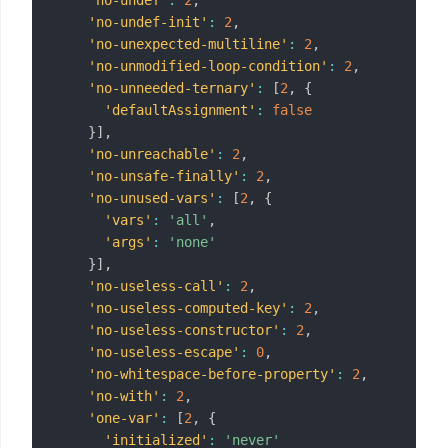
'no-undef'
:
2
,
'no-undef-init'
:
2
,
'no-unexpected-multiline'
:
2
,
'no-unmodified-loop-condition'
:
2
,
'no-unneeded-ternary'
:
[
2
,
{
'defaultAssignment'
:
false
}
]
,
'no-unreachable'
:
2
,
'no-unsafe-finally'
:
2
,
'no-unused-vars'
:
[
2
,
{
'vars'
:
'all'
,
'args'
:
'none'
}
]
,
'no-useless-call'
:
2
,
'no-useless-computed-key'
:
2
,
'no-useless-constructor'
:
2
,
'no-useless-escape'
:
0
,
'no-whitespace-before-property'
:
2
,
'no-with'
:
2
,
'one-var'
:
[
2
,
{
'initialized'
:
'never'