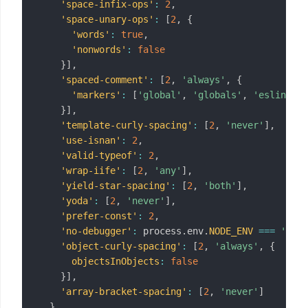
'space-infix-ops'
:
2
,
'space-unary-ops'
:
[
2
,
{
'words'
:
true
,
'nonwords'
:
false
}
]
,
'spaced-comment'
:
[
2
,
'always'
,
{
'markers'
:
[
'global'
,
'globals'
,
'eslint'
,
}
]
,
'template-curly-spacing'
:
[
2
,
'never'
]
,
'use-isnan'
:
2
,
'valid-typeof'
:
2
,
'wrap-iife'
:
[
2
,
'any'
]
,
'yield-star-spacing'
:
[
2
,
'both'
]
,
'yoda'
:
[
2
,
'never'
]
,
'prefer-const'
:
2
,
'no-debugger'
:
 process
.
env
.
NODE_ENV
===
'prod
'object-curly-spacing'
:
[
2
,
'always'
,
{
objectsInObjects
:
false
}
]
,
'array-bracket-spacing'
:
[
2
,
'never'
]
}