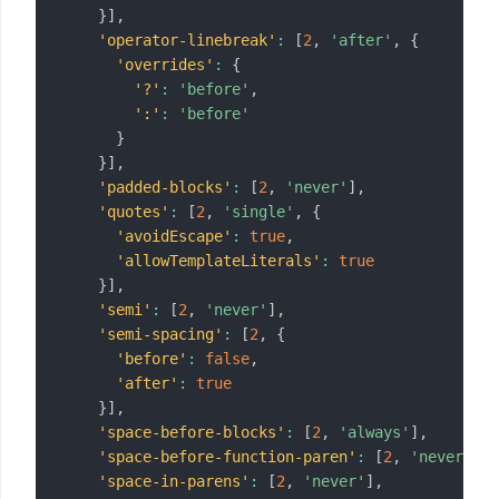
}
]
,
'operator-linebreak'
:
[
2
,
'after'
,
{
'overrides'
:
{
'?'
:
'before'
,
':'
:
'before'
}
}
]
,
'padded-blocks'
:
[
2
,
'never'
]
,
'quotes'
:
[
2
,
'single'
,
{
'avoidEscape'
:
true
,
'allowTemplateLiterals'
:
true
}
]
,
'semi'
:
[
2
,
'never'
]
,
'semi-spacing'
:
[
2
,
{
'before'
:
false
,
'after'
:
true
}
]
,
'space-before-blocks'
:
[
2
,
'always'
]
,
'space-before-function-paren'
:
[
2
,
'never'
]
,
'space-in-parens'
:
[
2
,
'never'
]
,