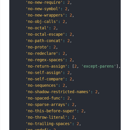
'no-new-require'
:
2
,
'no-new-symbol'
:
2
,
'no-new-wrappers'
:
2
,
'no-obj-calls'
:
2
,
'no-octal'
:
2
,
'no-octal-escape'
:
2
,
'no-path-concat'
:
2
,
'no-proto'
:
2
,
'no-redeclare'
:
2
,
'no-regex-spaces'
:
2
,
'no-return-assign'
:
[
2
,
'except-parens'
]
,
'no-self-assign'
:
2
,
'no-self-compare'
:
2
,
'no-sequences'
:
2
,
'no-shadow-restricted-names'
:
2
,
'no-spaced-func'
:
2
,
'no-sparse-arrays'
:
2
,
'no-this-before-super'
:
2
,
'no-throw-literal'
:
2
,
'no-trailing-spaces'
:
2
,