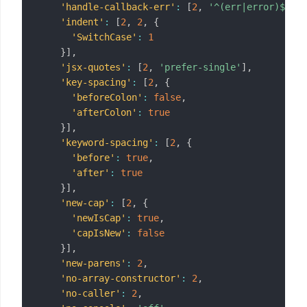
'handle-callback-err'
:
[
2
,
'^(err|error)$'
]
,
'indent'
:
[
2
,
2
,
{
'SwitchCase'
:
1
}
]
,
'jsx-quotes'
:
[
2
,
'prefer-single'
]
,
'key-spacing'
:
[
2
,
{
'beforeColon'
:
false
,
'afterColon'
:
true
}
]
,
'keyword-spacing'
:
[
2
,
{
'before'
:
true
,
'after'
:
true
}
]
,
'new-cap'
:
[
2
,
{
'newIsCap'
:
true
,
'capIsNew'
:
false
}
]
,
'new-parens'
:
2
,
'no-array-constructor'
:
2
,
'no-caller'
:
2
,