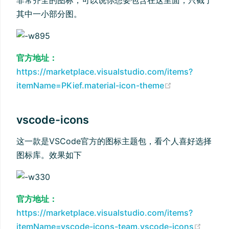
其中一小部分图。
官方地址：
https://marketplace.visualstudio.com/items?
(opens new 
itemName=PKief.material-icon-theme
vscode-icons
这一款是VSCode官方的图标主题包，看个人喜好选择
图标库。效果如下
官方地址：
https://marketplace.visualstudio.com/items?
(open
itemName=vscode-icons-team.vscode-icons