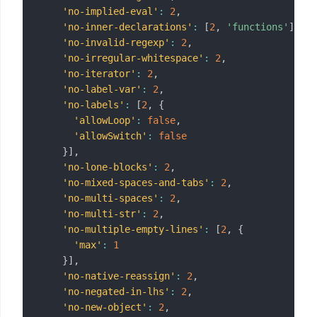
'no-implied-eval'
:
2
,
'no-inner-declarations'
:
[
2
,
'functions'
]
,
'no-invalid-regexp'
:
2
,
'no-irregular-whitespace'
:
2
,
'no-iterator'
:
2
,
'no-label-var'
:
2
,
'no-labels'
:
[
2
,
{
'allowLoop'
:
false
,
'allowSwitch'
:
false
}
]
,
'no-lone-blocks'
:
2
,
'no-mixed-spaces-and-tabs'
:
2
,
'no-multi-spaces'
:
2
,
'no-multi-str'
:
2
,
'no-multiple-empty-lines'
:
[
2
,
{
'max'
:
1
}
]
,
'no-native-reassign'
:
2
,
'no-negated-in-lhs'
:
2
,
'no-new-object'
:
2
,