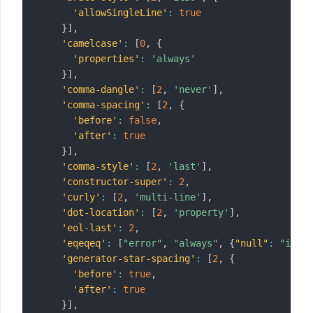
'allowSingleLine'
:
true
}
]
,
'camelcase'
:
[
0
,
{
'properties'
:
'always'
}
]
,
'comma-dangle'
:
[
2
,
'never'
]
,
'comma-spacing'
:
[
2
,
{
'before'
:
false
,
'after'
:
true
}
]
,
'comma-style'
:
[
2
,
'last'
]
,
'constructor-super'
:
2
,
'curly'
:
[
2
,
'multi-line'
]
,
'dot-location'
:
[
2
,
'property'
]
,
'eol-last'
:
2
,
'eqeqeq'
:
[
"error"
,
"always"
,
{
"null"
:
"ignor
'generator-star-spacing'
:
[
2
,
{
'before'
:
true
,
'after'
:
true
}
]
,